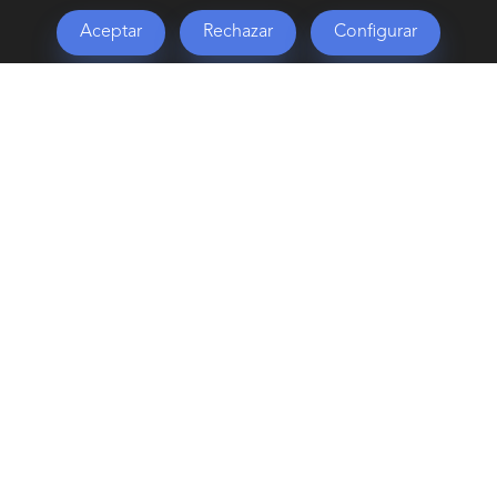
frameless, que ofrece una vista clara y
Aceptar
Rechazar
Configurar
envolvente de tu configuración.
Este chasis incorpora cinco ventiladores y es
compatible con tarjetas gráficas de hasta 410
mm y sistemas de refrigeración líquida de
hasta 360 mm y para que optimices el
interior de tu chasis, la instalación de la
fuente de alimentación se hace desde el
compartimento superior. Hummer Anvil es
una caja pensada para quienes buscan diseño
y rendimiento en su PC.