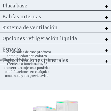
+
Placa base
+
Bahías internas
+
Sistema de ventilación
+
Opciones refrigeración líquida
+
Espacio
*
Los detalles de este producto
como puedan ser: colores,
+
Especificaciones generales
acabados, medidas, características
técnicas o funcionales, se
encuentran sujetos a posibles
modificaciones en cualquier
momento y sin previo aviso.