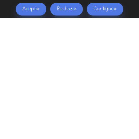
frameless, que ofrece una vista clara y
Aceptar
Rechazar
Configurar
envolvente de tu configuración.
Este chasis incorpora cinco ventiladores y es
compatible con tarjetas gráficas de hasta 410
mm y sistemas de refrigeración líquida de
hasta 360 mm y para que optimices el
interior de tu chasis, la instalación de la
fuente de alimentación se hace desde el
compartimento superior. Hummer Anvil es
una caja pensada para quienes buscan diseño
y rendimiento en su PC.