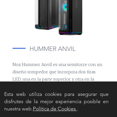
HUMMER ANVIL
Nox Hummer Anvil es una semitorre con un
diseño rompedor que incorpora dos tiras
LED, una en la parte superior y otra en la
inferior, aportando un gran atractivo visual a
tu setup.
Esta web utiliza cookies para asegurar que
disfrutes de la mejor experiencia posible en
Además, incluye una ventana panorámica
nuestra web.
Política de Cookies
.
curva formada por su cristal frontal y lateral