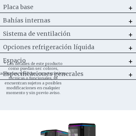
+
Placa base
+
Bahías internas
+
Sistema de ventilación
+
Opciones refrigeración líquida
+
Espacio
*
Los detalles de este producto
como puedan ser: colores,
+
Especificaciones generales
acabados, medidas, características
técnicas o funcionales, se
encuentran sujetos a posibles
modificaciones en cualquier
momento y sin previo aviso.