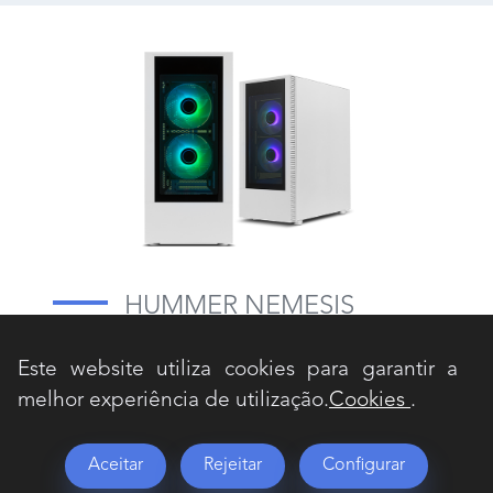
HUMMER NEMESIS
Este website utiliza cookies para garantir a
Nox Hummer Nemesis é uma torre média
melhor experiência de utilização.
Cookies
.
premium com um impressionante design
minimalista, com vidro temperado duplo.
Este chassi de aço é compatível com gráficas
Aceitar
Rejeitar
Configurar