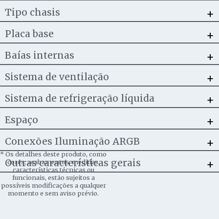
+
Tipo chasis
+
Placa base
+
Baías internas
+
Sistema de ventilação
+
Sistema de refrigeração líquida
+
Espaço
+
Conexões Iluminação ARGB
*
Os detalhes deste produto, como
+
Outras características gerais
cores, acabamentos, medidas,
características técnicas ou
funcionais, estão sujeitos a
possíveis modificações a qualquer
momento e sem aviso prévio.