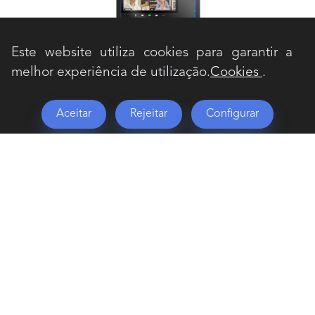
Este website utiliza cookies para garantir a
melhor experiência de utilização.
Cookies
.
Aceitar
Rejeitar
Configurar
HUMMER AXYS SUPORTE
Nox Hummer AXYS é um suporte de elevação
dobrável ultrafino para laptops de até 17 ”.
Com um design minimalista em alumínio,
este suporte evita que o equipamento aqueça
e ajuda a adotar uma boa postura corporal
graças às suas diferentes posições ajustáveis