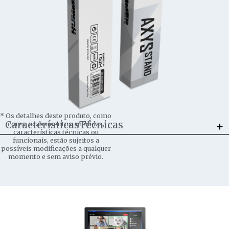
*
Os detalhes deste produto, como
+
CaracterísticasTécnicas
cores, acabamentos, medidas,
características técnicas ou
funcionais, estão sujeitos a
possíveis modificações a qualquer
momento e sem aviso prévio.