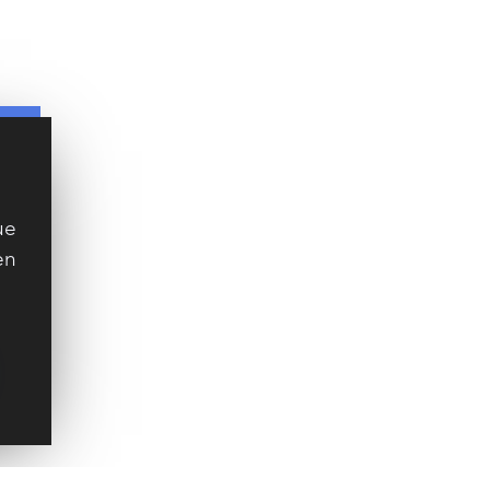
ue
en