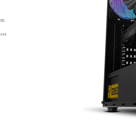
UB.
ores