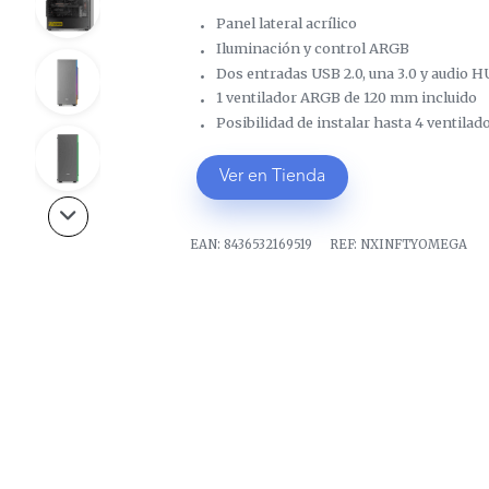
Panel lateral acrílico
Iluminación y control ARGB
Dos entradas USB 2.0, una 3.0 y audio H
1 ventilador ARGB de 120 mm incluido
Posibilidad de instalar hasta 4 ventilad
Ver en Tienda
EAN:
8436532169519
REF:
NXINFTYOMEGA