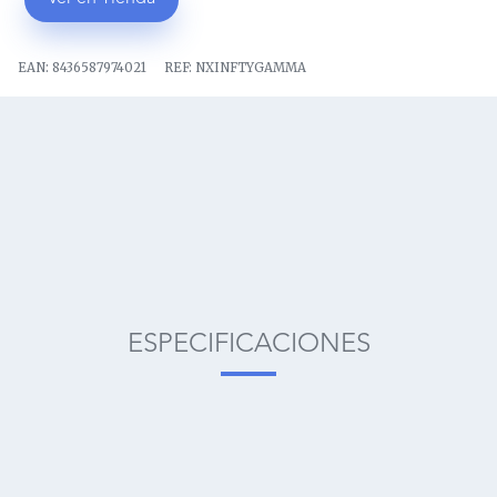
EAN:
8436587974021
REF:
NXINFTYGAMMA
ESPECIFICACIONES