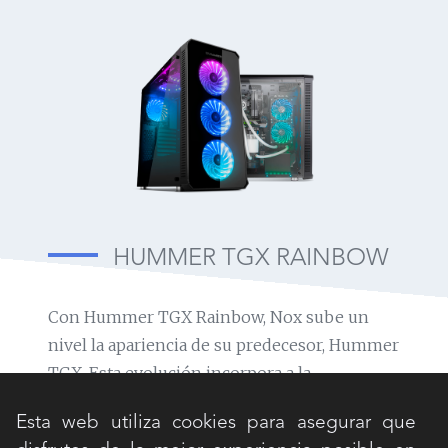
HUMMER TGX RAINBOW
Con Hummer TGX Rainbow, Nox sube un
nivel la apariencia de su predecesor, Hummer
TGX. Esta evolución incorpora a la
iluminación LED RGB de sus potentes
Esta web utiliza cookies para asegurar que
ventiladores el espectacular efecto rainbow,