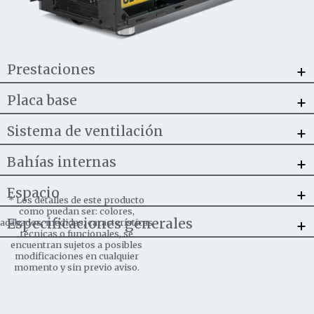
+
Prestaciones
+
Placa base
+
Sistema de ventilación
+
Bahías internas
+
Espacio
*
Los detalles de este producto
como puedan ser: colores,
+
Especificaciones generales
acabados, medidas, características
técnicas o funcionales, se
encuentran sujetos a posibles
modificaciones en cualquier
momento y sin previo aviso.