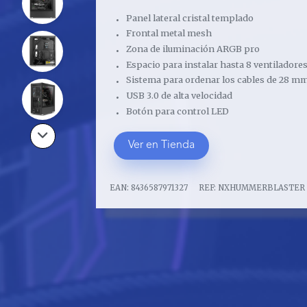
Panel lateral cristal templado
Frontal metal mesh
Zona de iluminación ARGB pro
Espacio para instalar hasta 8 ventiladore
Sistema para ordenar los cables de 28 m
USB 3.0 de alta velocidad
Botón para control LED
Ver en Tienda
EAN:
8436587971327
REF:
NXHUMMERBLASTER